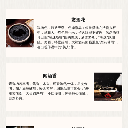
赏酒花
观汤色，通透爽劲、色泽微晶；依拉酒线之法倒入杯
中，酒花大小均匀若小米，持久绵密不破裂，倾斜酒杯
可出现“珍珠项链”般的奇观，酒体老熟，“珍珠”越细
腻、美丽，待垂落后，大颗酒花如眼泪般“梨花带雨”，
会出现传说中的“美人泪”。
闻酒香
酱香均匀丰满，焦香、木香、药香浑然一体，层次分
明，闻之满身醺酣，喉舌皆醉；细细品味可体会：“酸
甜苦辣涩，大长圆厚勾”；小口慢咂，体验身心愉悦，
自然舒爽。